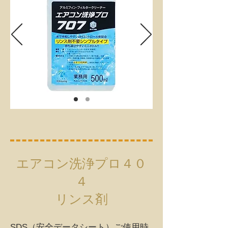
エアコン洗浄プロ４０
４
リンス剤
SDS（安全データシート）​ご使用時